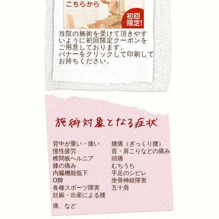
当院の施術を受けて頂きやす
いように初回限定クーポンを
ご用意しております。
バナーをクリックして印刷して
お持ちください。
背中が重い・痛い
腰痛（ぎっくり腰）
慢性疲労
首・肩こりなどの痛み
椎間板ヘルニア
頭痛
膝の痛み
むちうち
内臓機能低下
手足のシビレ
O脚
坐骨神経障害
各種スポーツ障害
五十肩
妊娠・出産による腰
痛、など