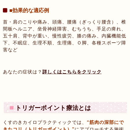
■効果的な適応例
首・肩のこりや痛み、頭痛、腰痛（ぎっくり腰含）、椎
間板ヘルニア、坐骨神経障害、むちうち、手足の痺れ、
五十肩、背中が重い、慢性疲労、膝の痛み、内臓機能低
下、不眠症、生理不順、生理痛、Ｏ脚、各種スポーツ障
害など
・
あなたの症状は？
詳しくはこちらをクリック
トリガーポイント療法とは
くすのきカイロプラクティックでは、
“筋肉の深部にで
きたコリ（トリガーポイント）”
にアプローチする施術