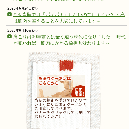
2026年6月24日(水)
なぜ当院では「ボキボキ」しないのでしょうか？ ～私
は筋肉を整えることを大切にしています～
2026年6月10日(水)
肩こりは30年前とは全く違う時代になりました ～時代
が変われば、筋肉にかかる負担も変わります～
当院の施術を受けて頂きやす
いように初回限定クーポンを
ご用意しております。
バナーをクリックして印刷して
お持ちください。