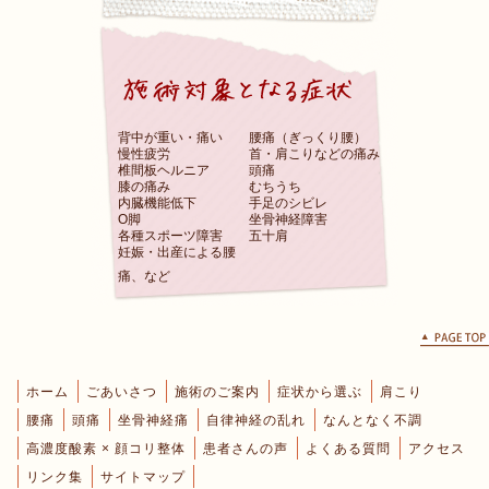
背中が重い・痛い
腰痛（ぎっくり腰）
慢性疲労
首・肩こりなどの痛み
椎間板ヘルニア
頭痛
膝の痛み
むちうち
内臓機能低下
手足のシビレ
O脚
坐骨神経障害
各種スポーツ障害
五十肩
妊娠・出産による腰
痛、など
ホーム
ごあいさつ
施術のご案内
症状から選ぶ
肩こり
腰痛
頭痛
坐骨神経痛
自律神経の乱れ
なんとなく不調
高濃度酸素 × 顔コリ整体
患者さんの声
よくある質問
アクセス
リンク集
サイトマップ