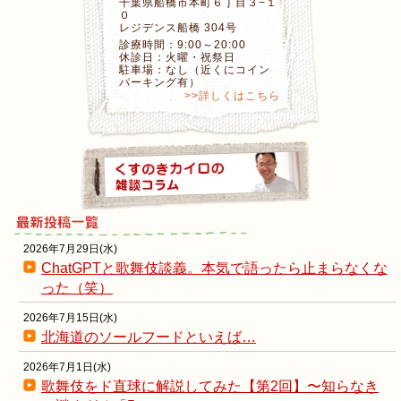
千葉県船橋市本町６丁目３−１
０
レジデンス船橋 304号
診療時間：9:00～20:00
休診日：火曜・祝祭日
駐車場：なし（近くにコイン
パーキング有）
>>詳しくはこちら
2026年7月29日(水)
ChatGPTと歌舞伎談義。本気で語ったら止まらなくな
った（笑）
2026年7月15日(水)
北海道のソールフードといえば…
2026年7月1日(水)
歌舞伎をド直球に解説してみた【第2回】〜知らなき