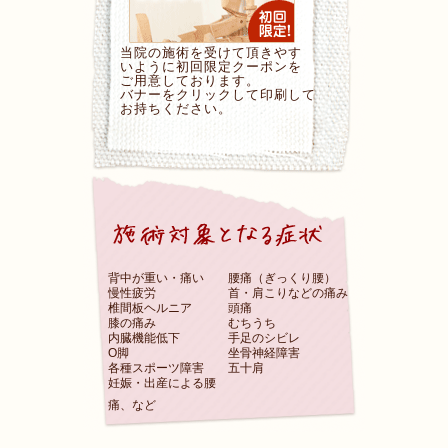
当院の施術を受けて頂きやす
いように初回限定クーポンを
ご用意しております。
バナーをクリックして印刷して
お持ちください。
背中が重い・痛い
腰痛（ぎっくり腰）
慢性疲労
首・肩こりなどの痛み
椎間板ヘルニア
頭痛
膝の痛み
むちうち
内臓機能低下
手足のシビレ
O脚
坐骨神経障害
各種スポーツ障害
五十肩
妊娠・出産による腰
痛、など