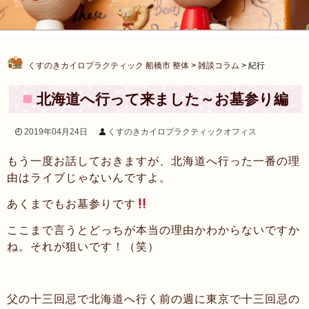
くすのきカイロプラクティック 船橋市 整体
>
雑談コラム
>
紀行
北海道へ行って来ました～お墓参り編
次の投稿へ >>
2019年04月24日
くすのきカイロプラクティックオフィス
もう一度お話しておきますが、北海道へ行った一番の理
由はライブじゃないんですよ。
あくまでもお墓参りです
ここまで言うとどっちが本当の理由かわからないですか
ね。それが狙いです！（笑）
父の十三回忌で北海道へ行く前の週に東京で十三回忌の