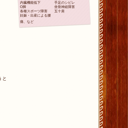
内臓機能低下
手足のシビレ
O脚
坐骨神経障害
各種スポーツ障害
五十肩
妊娠・出産による腰
痛、など
うと