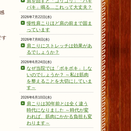
肩を回すと「ゴリゴリ」「パキ
パキ」鳴る…これって大丈夫？
感
2026年7月22日(水)
慢性肩こりほど肩の前まで固ま
っています
です
2026年7月8日(水)
肩こりにストレッチは効果があ
るでしょうか？
2026年6月24日(水)
なぜ当院では「ボキボキ」しな
いのでしょうか？ ～私は筋肉
を整えることを大切にしていま
す～
2026年6月10日(水)
肩こりは30年前とは全く違う
時代になりました ～時代が変
われば、筋肉にかかる負担も変
わります～