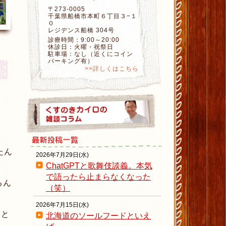
〒273-0005
千葉県船橋市本町６丁目３−１
０
レジデンス船橋 304号
診療時間：9:00～20:00
休診日：火曜・祝祭日
駐車場：なし（近くにコイン
パーキング有）
>>詳しくはこちら
たん
2026年7月29日(水)
ChatGPTと歌舞伎談義。本気
で語ったら止まらなくなった
るん
（笑）
2026年7月15日(水)
しと
北海道のソールフードといえ