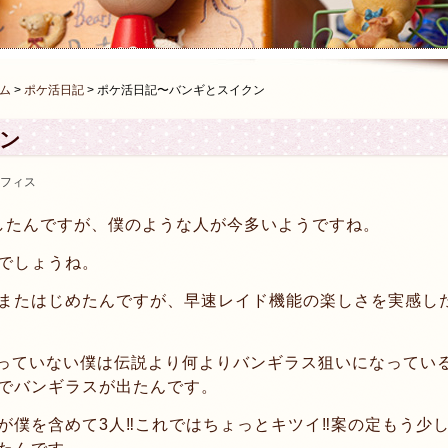
ム
>
ポケ活日記
>
ポケ活日記〜バンギとスイクン
ン
フィス
したんですが、僕のような人が今多いようですね。
でしょうね。
またはじめたんですが、早速レイド機能の楽しさを実感し
持っていない僕は伝説より何よりバンギラス狙いになってい
でバンギラスが出たんです。
僕を含めて3人‼︎これではちょっとキツイ‼︎案の定もう少