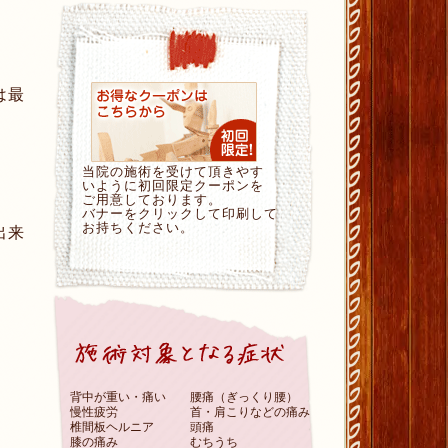
は最
当院の施術を受けて頂きやす
いように初回限定クーポンを
ご用意しております。
バナーをクリックして印刷して
お持ちください。
出来
背中が重い・痛い
腰痛（ぎっくり腰）
慢性疲労
首・肩こりなどの痛み
椎間板ヘルニア
頭痛
膝の痛み
むちうち