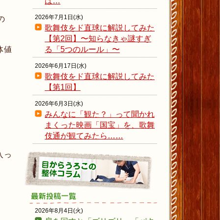
ば…
2026年7月1日(水)
の
歌舞伎をド直球に解説してみた
【第2回】〜知らなきゃ謎すぎ
体値
る「5つのルール」〜
2026年6月17日(水)
歌舞伎をド直球に解説してみた
【第1回】
2026年6月3日(水)
みんなに「観た？」って聞かれ
まくった映画「国宝」を、歌舞
伎通が観てみたら……
入っ
2026年8月4日(火)