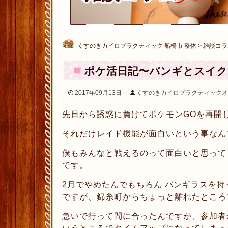
くすのきカイロプラクティック 船橋市 整体
>
雑談コラ
ポケ活日記〜バンギとスイク
2017年09月13日
くすのきカイロプラクティックオ
先日から誘惑に負けてポケモンGOを再開
それだけレイド機能が面白いという事なん
僕もみんなと戦えるのって面白いと思って
です。
2月でやめたんでもちろん バンギラスを
ですが、錦糸町からちょっと離れたところ
急いで行って間に合ったんですが、参加者が