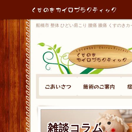
船橋市 整体 ひどい肩こり 腰痛 膝痛 くすのき
ごあいさつ
施術のご案内
雑談コラム