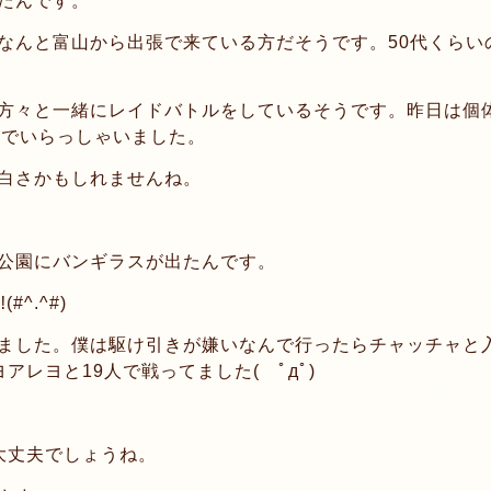
たんです。
なんと富山から出張で来ている方だそうです。50代くらい
方々と一緒にレイドバトルをしているそうです。昨日は個
んでいらっしゃいました。
白さかもしれませんね。
公園にバンギラスが出たんです。
^.^#)
ました。僕は駆け引きが嫌いなんで行ったらチャッチャと
レヨと19人で戦ってました( ﾟдﾟ)
大丈夫でしょうね。