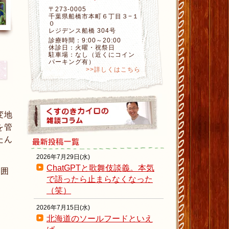
〒273-0005
千葉県船橋市本町６丁目３−１
０
レジデンス船橋 304号
診療時間：9:00～20:00
休診日：火曜・祝祭日
駐車場：なし（近くにコイン
パーキング有）
>>詳しくはこちら
変地
を管
たん
2026年7月29日(水)
ChatGPTと歌舞伎談義。本気
雰囲
で語ったら止まらなくなった
（笑）
2026年7月15日(水)
北海道のソールフードといえ