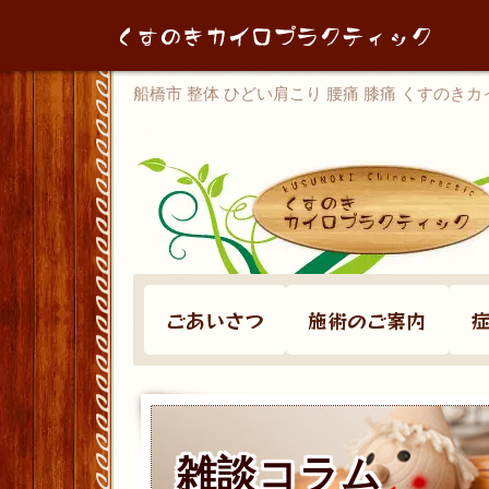
船橋市 整体 ひどい肩こり 腰痛 膝痛 くすのき
ごあいさつ
施術のご案内
雑談コラム