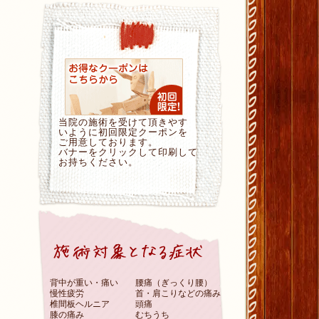
当院の施術を受けて頂きやす
いように初回限定クーポンを
ご用意しております。
バナーをクリックして印刷して
お持ちください。
背中が重い・痛い
腰痛（ぎっくり腰）
慢性疲労
首・肩こりなどの痛み
椎間板ヘルニア
頭痛
膝の痛み
むちうち