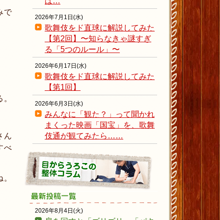
ば…
みで
2026年7月1日(水)
歌舞伎をド直球に解説してみた
【第2回】〜知らなきゃ謎すぎ
る「5つのルール」〜
2026年6月17日(水)
歌舞伎をド直球に解説してみた
【第1回】
る。
2026年6月3日(水)
みんなに「観た？」って聞かれ
まくった映画「国宝」を、歌舞
さん
伎通が観てみたら……
すべ
ね。
2026年8月4日(火)