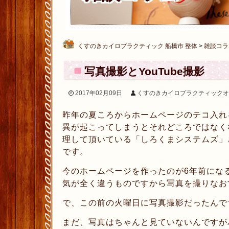
くすのきカイロプラクティック 船橋市 整体
>
雑談コラ
写真撮影とYouTube撮影
2017年02月09日
くすのきカイロプラクティックオ
昨年の夏ころからホームページのテコ入れ
異が起こってしまうとそれどころではなく
理して頂いている「しろくまシステムズ」
です。
今のホームページを作ったのが6年前にな
気が全く違うものですから写真を撮りなお
で、この前の火曜日に写真撮影だったんで
まだ、写真はちゃんと見ていないんですが