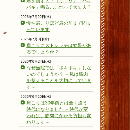
肩を回すと「ゴリゴリ」「パキ
パキ」鳴る…これって大丈夫？
2026年7月22日(水)
慢性肩こりほど肩の前まで固ま
っています
ページの先頭に戻る
2026年7月8日(水)
肩こりにストレッチは効果があ
るでしょうか？
2026年6月24日(水)
なぜ当院では「ボキボキ」しな
いのでしょうか？ ～私は筋肉
を整えることを大切にしていま
す～
2026年6月10日(水)
肩こりは30年前とは全く違う
時代になりました ～時代が変
われば、筋肉にかかる負担も変
わります～