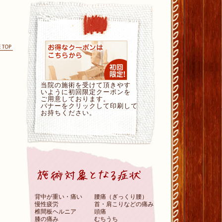
ページの先頭に戻る
当院の施術を受けて頂きやす
いように初回限定クーポンを
ご用意しております。
バナーをクリックして印刷して
お持ちください。
背中が重い・痛い
腰痛（ぎっくり腰）
慢性疲労
首・肩こりなどの痛み
椎間板ヘルニア
頭痛
膝の痛み
むちうち