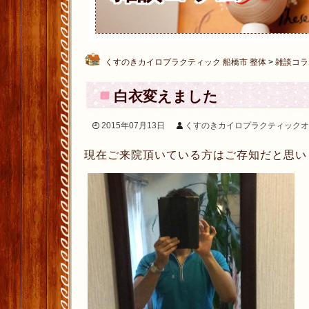
くすのきカイロプラクティック 船橋市 整体
>
雑談コラ
白衣変えました
2015年07月13日
くすのきカイロプラクティックオ
現在ご来院頂いている方はご存知だと思い