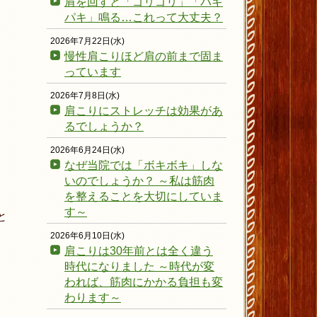
肩を回すと「ゴリゴリ」「パキ
パキ」鳴る…これって大丈夫？
2026年7月22日(水)
慢性肩こりほど肩の前まで固ま
っています
2026年7月8日(水)
肩こりにストレッチは効果があ
るでしょうか？
2026年6月24日(水)
なぜ当院では「ボキボキ」しな
いのでしょうか？ ～私は筋肉
を整えることを大切にしていま
す～
と
2026年6月10日(水)
肩こりは30年前とは全く違う
時代になりました ～時代が変
われば、筋肉にかかる負担も変
わります～