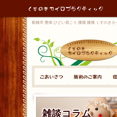
船橋市 整体 ひどい肩こり 腰痛 膝痛 くすのき
ごあいさつ
施術のご案内
雑談コラム