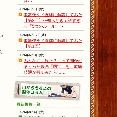
ば…
2026年7月1日(水)
歌舞伎をド直球に解説してみた
【第2回】〜知らなきゃ謎すぎ
る「5つのルール」〜
ュ
2026年6月17日(水)
歌舞伎をド直球に解説してみた
【第1回】
ん
2026年6月3日(水)
みんなに「観た？」って聞かれ
まくった映画「国宝」を、歌舞
伎通が観てみたら……
2026年8月4日(火)