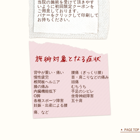
当院の施術を受けて頂きやす
いように初回限定クーポンを
ご用意しております。
バナーをクリックして印刷して
お持ちください。
背中が重い・痛い
腰痛（ぎっくり腰）
慢性疲労
首・肩こりなどの痛み
椎間板ヘルニア
頭痛
膝の痛み
むちうち
内臓機能低下
手足のシビレ
O脚
坐骨神経障害
各種スポーツ障害
五十肩
妊娠・出産による腰
痛、など