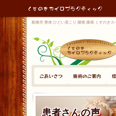
船橋市 整体 ひどい肩こり 腰痛 膝痛 くすのき
ごあいさつ
施術のご案内
患者さんの声