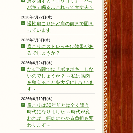
肩を回すと「ゴリゴリ」「パキ
パキ」鳴る…これって大丈夫？
2026年7月22日(水)
慢性肩こりほど肩の前まで固ま
っています
2026年7月8日(水)
肩こりにストレッチは効果があ
るでしょうか？
2026年6月24日(水)
なぜ当院では「ボキボキ」しな
いのでしょうか？ ～私は筋肉
を整えることを大切にしていま
す～
2026年6月10日(水)
肩こりは30年前とは全く違う
時代になりました ～時代が変
われば、筋肉にかかる負担も変
わります～