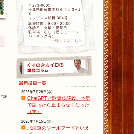
〒273-0005
千葉県船橋市本町６丁目３−１
０
レジデンス船橋 304号
診療時間：9:00～20:00
休診日：火曜・祝祭日
駐車場：なし（近くにコイン
パーキング有）
>>詳しくはこちら
2026年7月29日(水)
ChatGPTと歌舞伎談義。本気
ページの先頭に戻る
で語ったら止まらなくなった
（笑）
2026年7月15日(水)
北海道のソールフードといえ