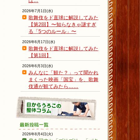
ば…
2026年7月1日(水)
歌舞伎をド直球に解説してみた
【第2回】〜知らなきゃ謎すぎ
る「5つのルール」〜
2026年6月17日(水)
歌舞伎をド直球に解説してみた
【第1回】
2026年6月3日(水)
みんなに「観た？」って聞かれ
まくった映画「国宝」を、歌舞
伎通が観てみたら……
2026年8月4日(火)