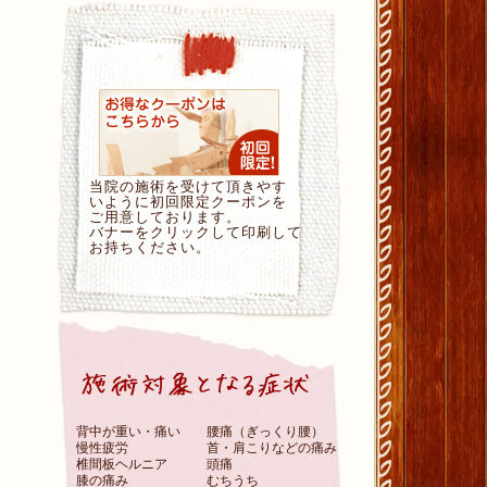
当院の施術を受けて頂きやす
いように初回限定クーポンを
ご用意しております。
バナーをクリックして印刷して
お持ちください。
背中が重い・痛い
腰痛（ぎっくり腰）
慢性疲労
首・肩こりなどの痛み
椎間板ヘルニア
頭痛
膝の痛み
むちうち