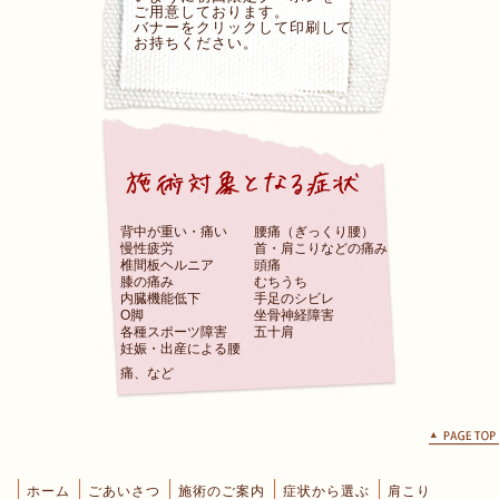
ご用意しております。
バナーをクリックして印刷して
お持ちください。
背中が重い・痛い
腰痛（ぎっくり腰）
慢性疲労
首・肩こりなどの痛み
椎間板ヘルニア
頭痛
膝の痛み
むちうち
内臓機能低下
手足のシビレ
O脚
坐骨神経障害
各種スポーツ障害
五十肩
妊娠・出産による腰
痛、など
ホーム
ごあいさつ
施術のご案内
症状から選ぶ
肩こり