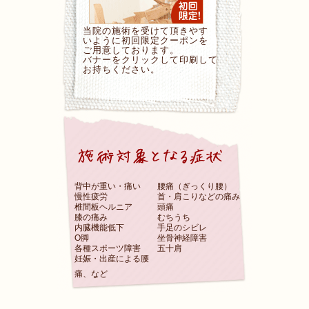
当院の施術を受けて頂きやす
いように初回限定クーポンを
ご用意しております。
バナーをクリックして印刷して
お持ちください。
背中が重い・痛い
腰痛（ぎっくり腰）
慢性疲労
首・肩こりなどの痛み
椎間板ヘルニア
頭痛
膝の痛み
むちうち
内臓機能低下
手足のシビレ
O脚
坐骨神経障害
各種スポーツ障害
五十肩
妊娠・出産による腰
痛、など