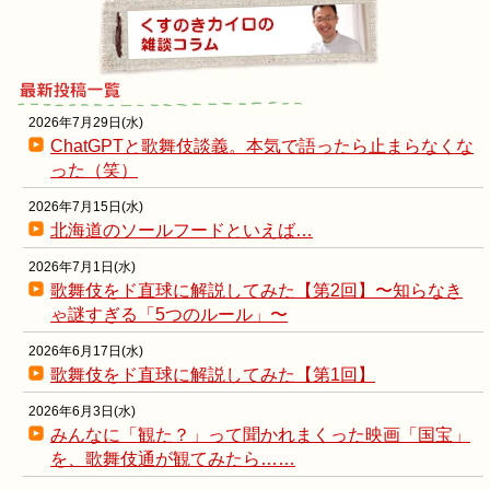
2026年7月29日(水)
ChatGPTと歌舞伎談義。本気で語ったら止まらなくな
った（笑）
2026年7月15日(水)
北海道のソールフードといえば…
2026年7月1日(水)
歌舞伎をド直球に解説してみた【第2回】〜知らなき
ゃ謎すぎる「5つのルール」〜
2026年6月17日(水)
歌舞伎をド直球に解説してみた【第1回】
2026年6月3日(水)
みんなに「観た？」って聞かれまくった映画「国宝」
を、歌舞伎通が観てみたら……