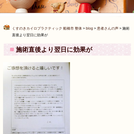
くすのきカイロプラクティック 船橋市 整体
>
blog
>
患者さんの声
>
施術
直後より翌日に効果が
施術直後より翌日に効果が