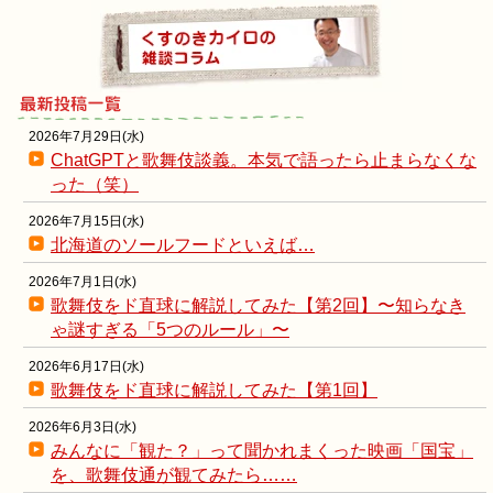
2026年7月29日(水)
ChatGPTと歌舞伎談義。本気で語ったら止まらなくな
った（笑）
2026年7月15日(水)
北海道のソールフードといえば…
2026年7月1日(水)
歌舞伎をド直球に解説してみた【第2回】〜知らなき
ゃ謎すぎる「5つのルール」〜
2026年6月17日(水)
歌舞伎をド直球に解説してみた【第1回】
2026年6月3日(水)
みんなに「観た？」って聞かれまくった映画「国宝」
を、歌舞伎通が観てみたら……