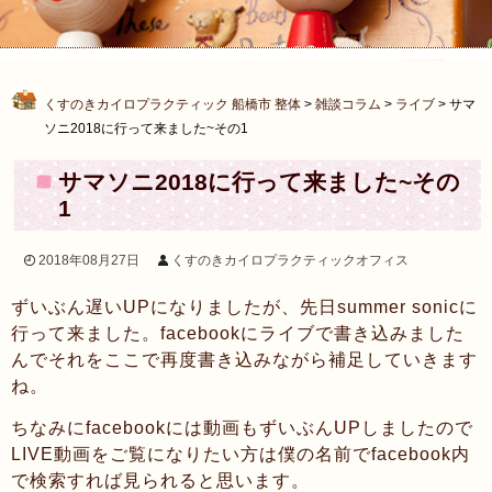
くすのきカイロプラクティック 船橋市 整体
>
雑談コラム
>
ライブ
>
サマ
ソニ2018に行って来ました~その1
サマソニ2018に行って来ました~その
1
2018年08月27日
くすのきカイロプラクティックオフィス
ずいぶん遅いUPになりましたが、先日summer sonicに
行って来ました。facebookにライブで書き込みました
んでそれをここで再度書き込みながら補足していきます
ね。
ちなみにfacebookには動画もずいぶんUPしましたので
LIVE動画をご覧になりたい方は僕の名前でfacebook内
で検索すれば見られると思います。