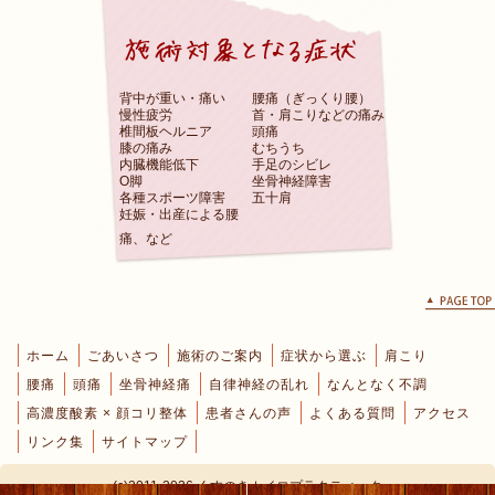
背中が重い・痛い
腰痛（ぎっくり腰）
慢性疲労
首・肩こりなどの痛み
椎間板ヘルニア
頭痛
膝の痛み
むちうち
内臓機能低下
手足のシビレ
O脚
坐骨神経障害
各種スポーツ障害
五十肩
妊娠・出産による腰
痛、など
ホーム
ごあいさつ
施術のご案内
症状から選ぶ
肩こり
腰痛
頭痛
坐骨神経痛
自律神経の乱れ
なんとなく不調
高濃度酸素 × 顔コリ整体
患者さんの声
よくある質問
アクセス
リンク集
サイトマップ
(c)2011-2026 くすのきカイロプラクティック