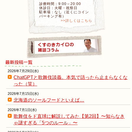
診療時間：9:00～20:00
休診日：火曜・祝祭日
駐車場：なし（近くにコイン
パーキング有）
>>詳しくはこちら
2026年7月29日(水)
ChatGPTと歌舞伎談義。本気で語ったら止まらなくな
った（笑）
2026年7月15日(水)
北海道のソールフードといえば…
2026年7月1日(水)
歌舞伎をド直球に解説してみた【第2回】〜知らなき
ゃ謎すぎる「5つのルール」〜