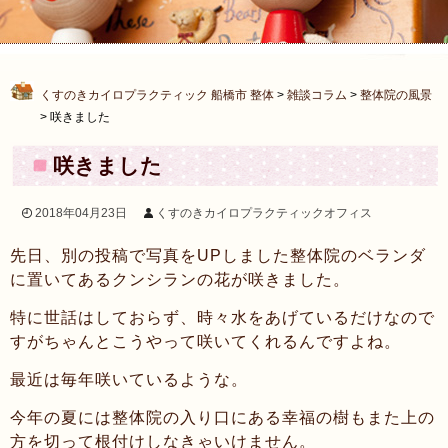
くすのきカイロプラクティック 船橋市 整体
>
雑談コラム
>
整体院の風景
>
咲きました
咲きました
2018年04月23日
くすのきカイロプラクティックオフィス
先日、別の投稿で写真をUPしました整体院のベランダ
に置いてあるクンシランの花が咲きました。
特に世話はしておらず、時々水をあげているだけなので
すがちゃんとこうやって咲いてくれるんですよね。
最近は毎年咲いているような。
今年の夏には整体院の入り口にある幸福の樹もまた上の
方を切って根付けしなきゃいけません。