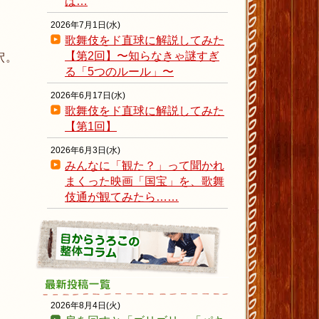
ば…
2026年7月1日(水)
歌舞伎をド直球に解説してみた
【第2回】〜知らなきゃ謎すぎ
釈。
る「5つのルール」〜
2026年6月17日(水)
歌舞伎をド直球に解説してみた
【第1回】
2026年6月3日(水)
みんなに「観た？」って聞かれ
まくった映画「国宝」を、歌舞
伎通が観てみたら……
2026年8月4日(火)