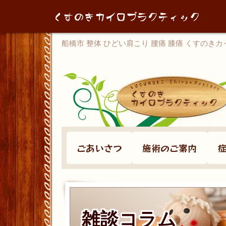
船橋市 整体 ひどい肩こり 腰痛 膝痛 くすのき
ごあいさつ
施術のご案内
雑談コラム