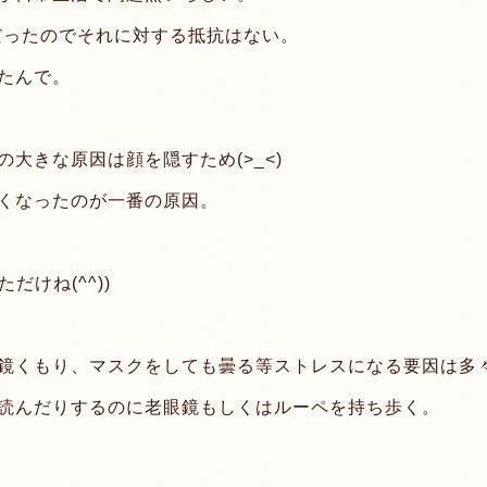
だったのでそれに対する抵抗はない。
たんで。
大きな原因は顔を隠すため(>_<)
くなったのが一番の原因。
だけね(^^))
鏡くもり、マスクをしても曇る等ストレスになる要因は多
読んだりするのに老眼鏡もしくはルーペを持ち歩く。