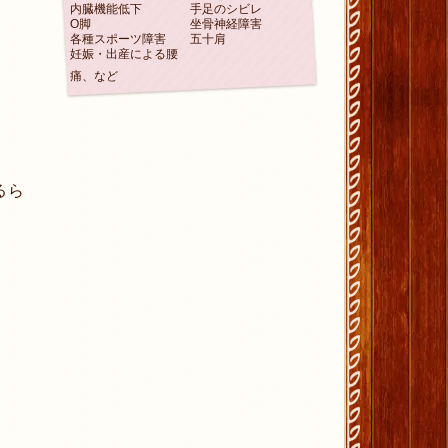
内臓機能低下
手足のシビレ
O脚
坐骨神経障害
各種スポーツ障害
五十肩
妊娠・出産による腰
痛、など
るら