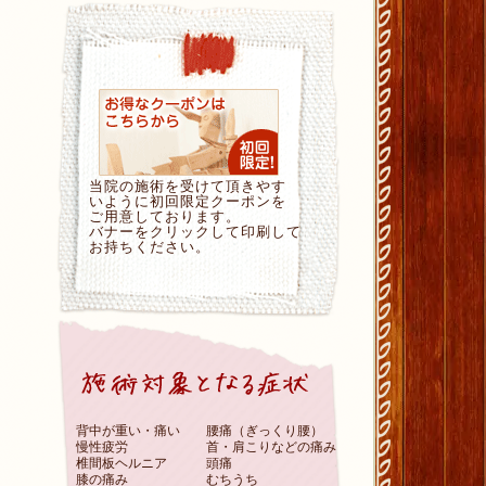
当院の施術を受けて頂きやす
いように初回限定クーポンを
ご用意しております。
バナーをクリックして印刷して
お持ちください。
背中が重い・痛い
腰痛（ぎっくり腰）
慢性疲労
首・肩こりなどの痛み
椎間板ヘルニア
頭痛
膝の痛み
むちうち