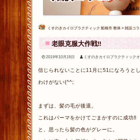
くすのきカイロプラクティック 船橋市 整体
>
雑談コラ
老眼克服大作戦‼︎
2019年10月18日
くすのきカイロプラクティックオ
信じられないことに11月に51になろうと
わけがない(^^;
まずは、髪の毛が後退。
これはパーマをかけてごまかすのに成功‼︎
と、思ったら髪の色がグレーに。