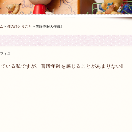
ム
>
僕のひとりごと
>
老眼克服大作戦‼︎
フィス
している私ですが、普段年齢を感じることがあまりない‼︎