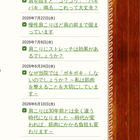
肩を回すと「ゴリゴリ」「パキ
パキ」鳴る…これって大丈夫？
2026年7月22日(水)
慢性肩こりほど肩の前まで固ま
っています
2026年7月8日(水)
肩こりにストレッチは効果があ
るでしょうか？
2026年6月24日(水)
0
なぜ当院では「ボキボキ」しな
いのでしょうか？ ～私は筋肉
を整えることを大切にしていま
す～
2026年6月10日(水)
肩こりは30年前とは全く違う
時代になりました ～時代が変
われば、筋肉にかかる負担も変
わります～