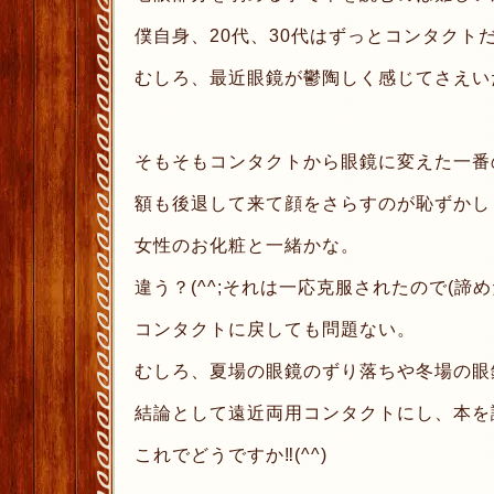
僕自身、20代、30代はずっとコンタクト
むしろ、最近眼鏡が鬱陶しく感じてさえい
そもそもコンタクトから眼鏡に変えた一番の
額も後退して来て顔をさらすのが恥ずかし
女性のお化粧と一緒かな。
違う？(^^;それは一応克服されたので(諦めた
コンタクトに戻しても問題ない。
むしろ、夏場の眼鏡のずり落ちや冬場の眼
結論として遠近両用コンタクトにし、本を
これでどうですか‼︎(^^)