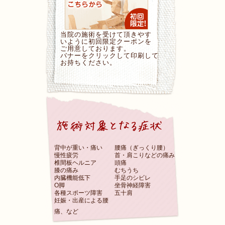
当院の施術を受けて頂きやす
いように初回限定クーポンを
ご用意しております。
バナーをクリックして印刷して
お持ちください。
背中が重い・痛い
腰痛（ぎっくり腰）
慢性疲労
首・肩こりなどの痛み
椎間板ヘルニア
頭痛
膝の痛み
むちうち
内臓機能低下
手足のシビレ
O脚
坐骨神経障害
各種スポーツ障害
五十肩
妊娠・出産による腰
痛、など