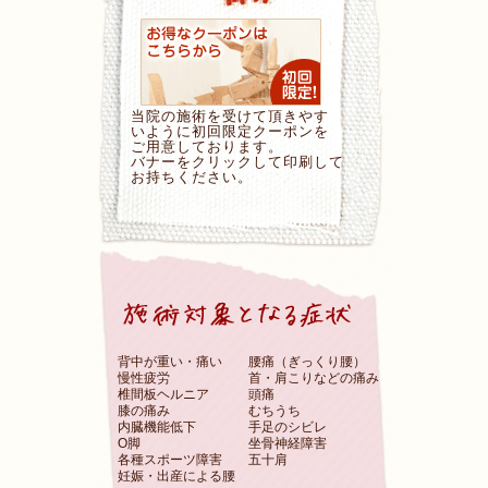
当院の施術を受けて頂きやす
いように初回限定クーポンを
ご用意しております。
バナーをクリックして印刷して
お持ちください。
背中が重い・痛い
腰痛（ぎっくり腰）
慢性疲労
首・肩こりなどの痛み
椎間板ヘルニア
頭痛
膝の痛み
むちうち
内臓機能低下
手足のシビレ
O脚
坐骨神経障害
各種スポーツ障害
五十肩
妊娠・出産による腰