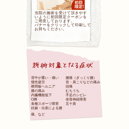
当院の施術を受けて頂きやす
いように初回限定クーポンを
ご用意しております。
バナーをクリックして印刷して
お持ちください。
背中が重い・痛い
腰痛（ぎっくり腰）
慢性疲労
首・肩こりなどの痛み
椎間板ヘルニア
頭痛
膝の痛み
むちうち
内臓機能低下
手足のシビレ
O脚
坐骨神経障害
各種スポーツ障害
五十肩
妊娠・出産による腰
痛、など