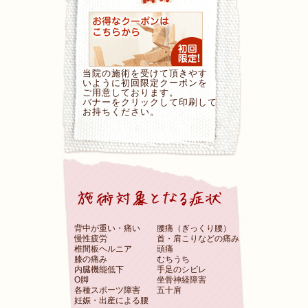
当院の施術を受けて頂きやす
いように初回限定クーポンを
ご用意しております。
バナーをクリックして印刷して
お持ちください。
背中が重い・痛い
腰痛（ぎっくり腰）
慢性疲労
首・肩こりなどの痛み
椎間板ヘルニア
頭痛
膝の痛み
むちうち
内臓機能低下
手足のシビレ
O脚
坐骨神経障害
各種スポーツ障害
五十肩
妊娠・出産による腰