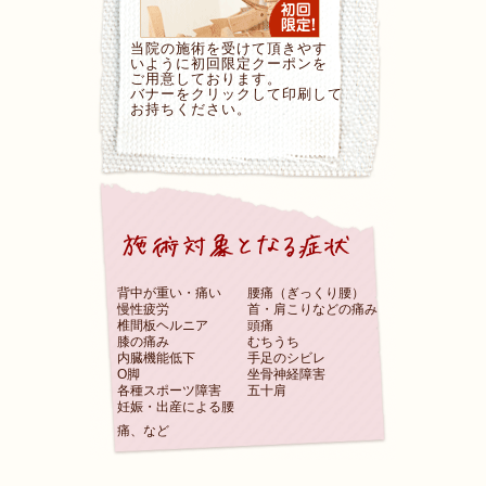
当院の施術を受けて頂きやす
いように初回限定クーポンを
ご用意しております。
バナーをクリックして印刷して
お持ちください。
背中が重い・痛い
腰痛（ぎっくり腰）
慢性疲労
首・肩こりなどの痛み
椎間板ヘルニア
頭痛
膝の痛み
むちうち
内臓機能低下
手足のシビレ
O脚
坐骨神経障害
各種スポーツ障害
五十肩
妊娠・出産による腰
痛、など