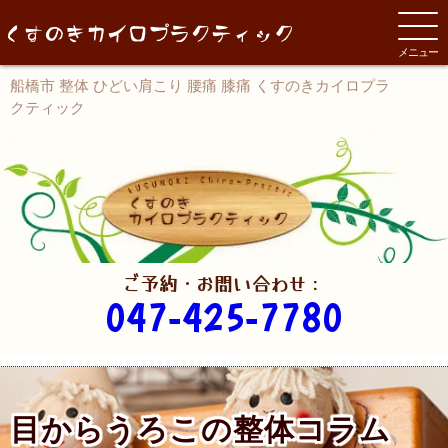
メニュー
船橋市 整体 ひどい肩こり 腰痛 膝痛 くすのきカイロプラ
クティック
ご予約・お問い合わせ：
047-425-7780
目からうろこの整体コラム