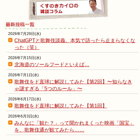
2026年7月29日(水)
ChatGPTと歌舞伎談義。本気で語ったら止まらなくな
った（笑）
2026年7月15日(水)
北海道のソールフードといえば…
2026年7月1日(水)
歌舞伎をド直球に解説してみた【第2回】〜知らなき
ゃ謎すぎる「5つのルール」〜
2026年6月17日(水)
歌舞伎をド直球に解説してみた【第1回】
2026年6月3日(水)
みんなに「観た？」って聞かれまくった映画「国宝」
を、歌舞伎通が観てみたら……