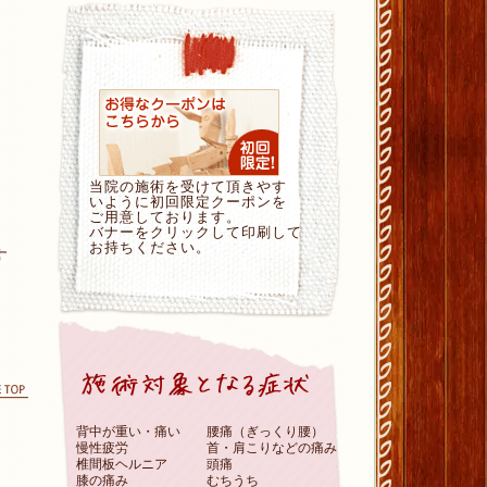
当院の施術を受けて頂きやす
いように初回限定クーポンを
ご用意しております。
バナーをクリックして印刷して
お持ちください。
す
ページの先頭に戻る
背中が重い・痛い
腰痛（ぎっくり腰）
慢性疲労
首・肩こりなどの痛み
椎間板ヘルニア
頭痛
膝の痛み
むちうち