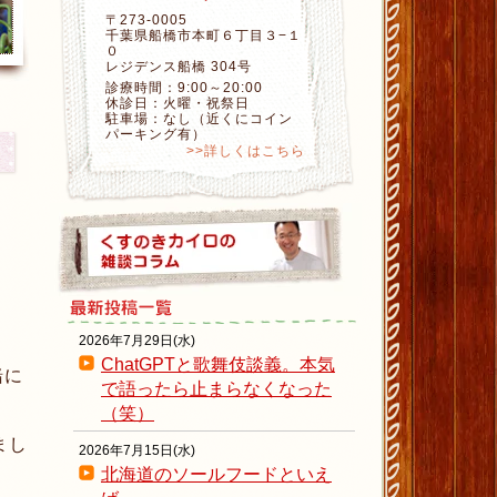
〒273-0005
千葉県船橋市本町６丁目３−１
０
レジデンス船橋 304号
診療時間：9:00～20:00
休診日：火曜・祝祭日
駐車場：なし（近くにコイン
パーキング有）
>>詳しくはこちら
2026年7月29日(水)
ChatGPTと歌舞伎談義。本気
緒に
で語ったら止まらなくなった
（笑）
まし
2026年7月15日(水)
北海道のソールフードといえ