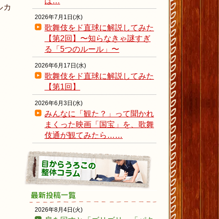
ば…
ルカ
2026年7月1日(水)
歌舞伎をド直球に解説してみた
【第2回】〜知らなきゃ謎すぎ
る「5つのルール」〜
2026年6月17日(水)
歌舞伎をド直球に解説してみた
【第1回】
2026年6月3日(水)
みんなに「観た？」って聞かれ
まくった映画「国宝」を、歌舞
伎通が観てみたら……
2026年8月4日(火)