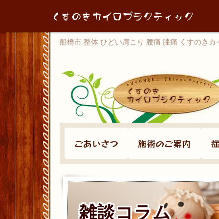
船橋市 整体 ひどい肩こり 腰痛 膝痛 くすのき
ごあいさつ
施術のご案内
雑談コラム