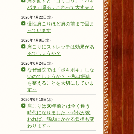
肩を回すと「ゴリゴリ」「パキ
パキ」鳴る…これって大丈夫？
2026年7月22日(水)
慢性肩こりほど肩の前まで固ま
っています
2026年7月8日(水)
肩こりにストレッチは効果があ
るでしょうか？
2026年6月24日(水)
なぜ当院では「ボキボキ」しな
いのでしょうか？ ～私は筋肉
を整えることを大切にしていま
す～
2026年6月10日(水)
肩こりは30年前とは全く違う
時代になりました ～時代が変
われば、筋肉にかかる負担も変
わります～