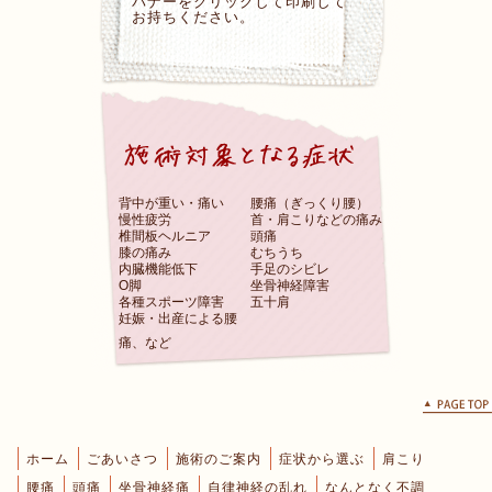
バナーをクリックして印刷して
お持ちください。
背中が重い・痛い
腰痛（ぎっくり腰）
慢性疲労
首・肩こりなどの痛み
椎間板ヘルニア
頭痛
膝の痛み
むちうち
内臓機能低下
手足のシビレ
O脚
坐骨神経障害
各種スポーツ障害
五十肩
妊娠・出産による腰
痛、など
ホーム
ごあいさつ
施術のご案内
症状から選ぶ
肩こり
腰痛
頭痛
坐骨神経痛
自律神経の乱れ
なんとなく不調