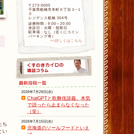
〒273-0005
千葉県船橋市本町６丁目３−１
０
レジデンス船橋 304号
診療時間：9:00～20:00
休診日：火曜・祝祭日
駐車場：なし（近くにコイン
パーキング有）
>>詳しくはこちら
2026年7月29日(水)
ChatGPTと歌舞伎談義。本気
で語ったら止まらなくなった
（笑）
2026年7月15日(水)
たち
北海道のソールフードといえ
とい