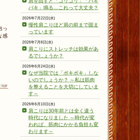
肩を回すと「ゴリゴリ」「パキ
パキ」鳴る…これって大丈夫？
2026年7月22日(水)
慢性肩こりほど肩の前まで固ま
抱っ
っています
な感
2026年7月8日(水)
肩こりにストレッチは効果があ
るでしょうか？
2026年6月24日(水)
なぜ当院では「ボキボキ」しな
いのでしょうか？ ～私は筋肉
を整えることを大切にしていま
ページの先頭に戻る
す～
2026年6月10日(水)
肩こりは30年前とは全く違う
時代になりました ～時代が変
われば、筋肉にかかる負担も変
わります～