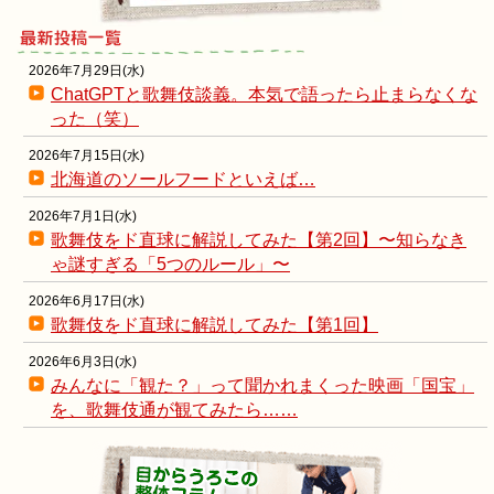
2026年7月29日(水)
ChatGPTと歌舞伎談義。本気で語ったら止まらなくな
った（笑）
2026年7月15日(水)
北海道のソールフードといえば…
2026年7月1日(水)
歌舞伎をド直球に解説してみた【第2回】〜知らなき
ゃ謎すぎる「5つのルール」〜
2026年6月17日(水)
歌舞伎をド直球に解説してみた【第1回】
2026年6月3日(水)
みんなに「観た？」って聞かれまくった映画「国宝」
を、歌舞伎通が観てみたら……