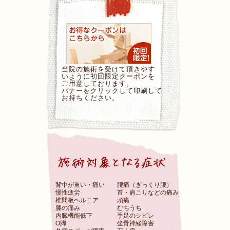
当院の施術を受けて頂きやす
いように初回限定クーポンを
ご用意しております。
バナーをクリックして印刷して
お持ちください。
背中が重い・痛い
腰痛（ぎっくり腰）
慢性疲労
首・肩こりなどの痛み
椎間板ヘルニア
頭痛
膝の痛み
むちうち
内臓機能低下
手足のシビレ
O脚
坐骨神経障害