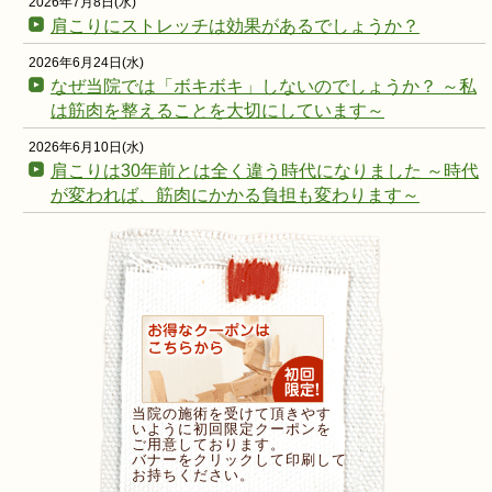
2026年7月8日(水)
肩こりにストレッチは効果があるでしょうか？
2026年6月24日(水)
なぜ当院では「ボキボキ」しないのでしょうか？ ～私
は筋肉を整えることを大切にしています～
2026年6月10日(水)
肩こりは30年前とは全く違う時代になりました ～時代
が変われば、筋肉にかかる負担も変わります～
当院の施術を受けて頂きやす
いように初回限定クーポンを
ご用意しております。
バナーをクリックして印刷して
お持ちください。