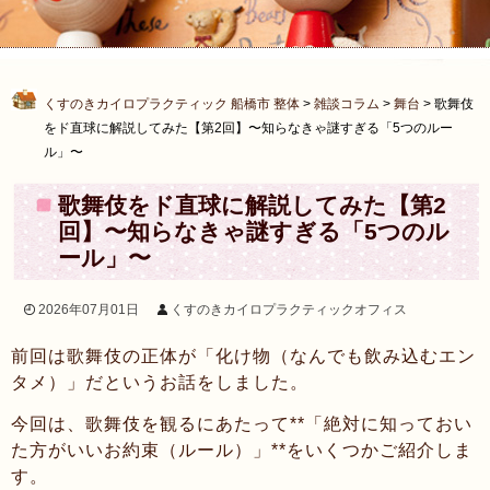
くすのきカイロプラクティック 船橋市 整体
>
雑談コラム
>
舞台
>
歌舞伎
をド直球に解説してみた【第2回】〜知らなきゃ謎すぎる「5つのルー
ル」〜
歌舞伎をド直球に解説してみた【第2
回】〜知らなきゃ謎すぎる「5つのル
ール」〜
2026年07月01日
くすのきカイロプラクティックオフィス
前回は歌舞伎の正体が「化け物（なんでも飲み込むエン
タメ）」だというお話をしました。
今回は、歌舞伎を観るにあたって**「絶対に知っておい
た方がいいお約束（ルール）」**をいくつかご紹介しま
す。