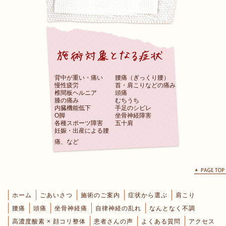
背中が重い・痛い
腰痛（ぎっくり腰）
慢性疲労
首・肩こりなどの痛み
椎間板ヘルニア
頭痛
膝の痛み
むちうち
内臓機能低下
手足のシビレ
O脚
坐骨神経障害
各種スポーツ障害
五十肩
妊娠・出産による腰
痛、など
ホーム
ごあいさつ
施術のご案内
症状から選ぶ
肩こり
腰痛
頭痛
坐骨神経痛
自律神経の乱れ
なんとなく不調
高濃度酸素 × 顔コリ整体
患者さんの声
よくある質問
アクセス