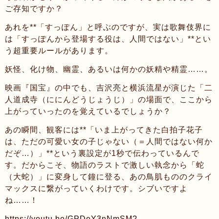
ご存知ですか？
あれを**「すっぽん」と呼ぶのですが、実は歌舞伎界に
は「すっぽんから登場する役は、人間ではない」**とい
う超重要ルールがあります。
妖怪、化け物、幽霊、あるいは何かの妖精や精霊……。
映画『国宝』の中でも、吉沢亮と横浜流星が演じた「二
人道成寺（ににんどうじょうじ）」の場面で、ここから
上がっていったのを覚えているでしょうか？
あの瞬間、観客には**「いま上がってきた白拍子花子
は、ただの可愛い女の子じゃない（＝人間ではない何か
だぞ…）」**という裏設定が1秒で伝わっているんで
す。だからこそ、物語のラストで激しい執念から「蛇
（大蛇）」に変身して鐘に登る、あの鳥肌もののクライ
マックスに繋がっていくわけです。シブいですよ
ね……！
https://youtu.be/GPDeY3nNmSM?