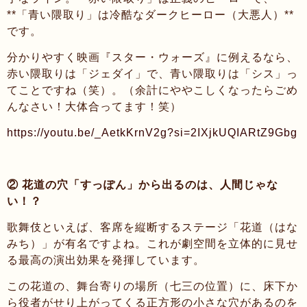
**「青い隈取り」は冷酷なダークヒーロー（大悪人）**
です。
分かりやすく映画『スター・ウォーズ』に例えるなら、
赤い隈取りは「ジェダイ」で、青い隈取りは「シス」っ
てことですね（笑）。（余計にややこしくなったらごめ
んなさい！大体合ってます！笑）
https://youtu.be/_AetkKrnV2g?si=2IXjkUQIARtZ9Gbg
② 花道の穴「すっぽん」から出るのは、人間じゃな
い！？
歌舞伎といえば、客席を縦断するステージ「花道（はな
みち）」が有名ですよね。これが劇空間を立体的に見せ
る最高の演出効果を発揮しています。
この花道の、舞台寄りの場所（七三の位置）に、床下か
ら役者がせり上がってくる正方形の小さな穴があるのを