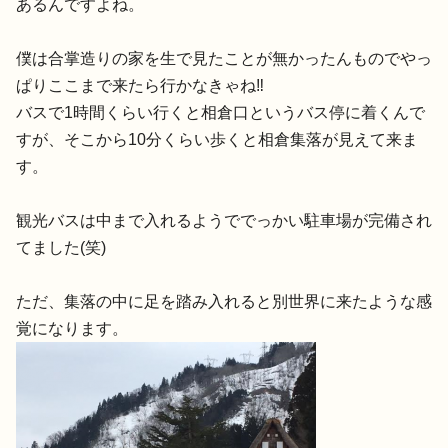
あるんですよね。
僕は合掌造りの家を生で見たことが無かったんものでやっ
ぱりここまで来たら行かなきゃね‼︎
バスで1時間くらい行くと相倉口というバス停に着くんで
すが、そこから10分くらい歩くと相倉集落が見えて来ま
す。
観光バスは中まで入れるようででっかい駐車場が完備され
てました(笑)
ただ、集落の中に足を踏み入れると別世界に来たような感
覚になります。