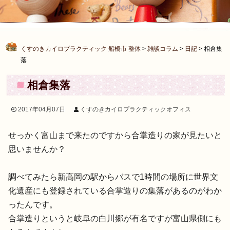
くすのきカイロプラクティック 船橋市 整体
>
雑談コラム
>
日記
>
相倉集
落
相倉集落
2017年04月07日
くすのきカイロプラクティックオフィス
せっかく富山まで来たのですから合掌造りの家が見たいと
思いませんか？
調べてみたら新高岡の駅からバスで1時間の場所に世界文
化遺産にも登録されている合掌造りの集落があるのがわか
ったんです。
合掌造りというと岐阜の白川郷が有名ですが富山県側にも