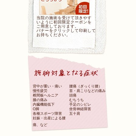
当院の施術を受けて頂きやす
いように初回限定クーポンを
ご用意しております。
バナーをクリックして印刷して
お持ちください。
背中が重い・痛い
腰痛（ぎっくり腰）
慢性疲労
首・肩こりなどの痛み
椎間板ヘルニア
頭痛
膝の痛み
むちうち
内臓機能低下
手足のシビレ
O脚
坐骨神経障害
各種スポーツ障害
五十肩
妊娠・出産による腰
痛、など