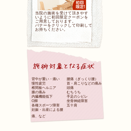
当院の施術を受けて頂きやす
いように初回限定クーポンを
ご用意しております。
バナーをクリックして印刷して
お持ちください。
背中が重い・痛い
腰痛（ぎっくり腰）
慢性疲労
首・肩こりなどの痛み
椎間板ヘルニア
頭痛
膝の痛み
むちうち
内臓機能低下
手足のシビレ
O脚
坐骨神経障害
各種スポーツ障害
五十肩
妊娠・出産による腰
痛、など