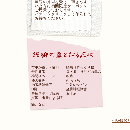
当院の施術を受けて頂きやす
いように初回限定クーポンを
ご用意しております。
バナーをクリックして印刷して
お持ちください。
背中が重い・痛い
腰痛（ぎっくり腰）
慢性疲労
首・肩こりなどの痛み
椎間板ヘルニア
頭痛
膝の痛み
むちうち
内臓機能低下
手足のシビレ
O脚
坐骨神経障害
各種スポーツ障害
五十肩
妊娠・出産による腰
痛、など