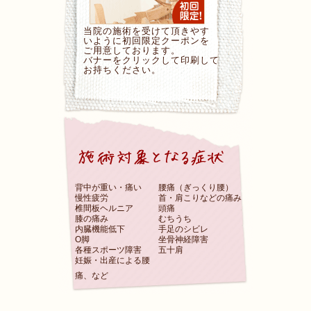
当院の施術を受けて頂きやす
いように初回限定クーポンを
ご用意しております。
バナーをクリックして印刷して
お持ちください。
背中が重い・痛い
腰痛（ぎっくり腰）
慢性疲労
首・肩こりなどの痛み
椎間板ヘルニア
頭痛
膝の痛み
むちうち
内臓機能低下
手足のシビレ
O脚
坐骨神経障害
各種スポーツ障害
五十肩
妊娠・出産による腰
痛、など