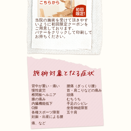
当院の施術を受けて頂きやす
いように初回限定クーポンを
ご用意しております。
バナーをクリックして印刷して
お持ちください。
背中が重い・痛い
腰痛（ぎっくり腰）
慢性疲労
首・肩こりなどの痛み
椎間板ヘルニア
頭痛
膝の痛み
むちうち
内臓機能低下
手足のシビレ
O脚
坐骨神経障害
各種スポーツ障害
五十肩
妊娠・出産による腰
痛、など