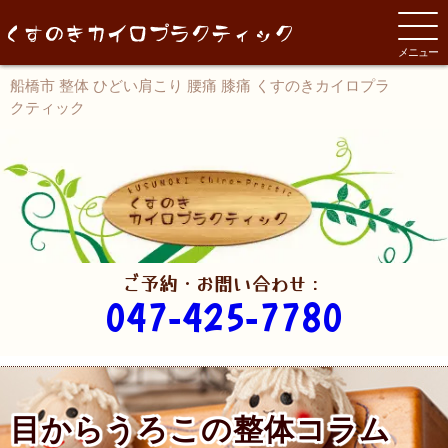
メニュー
船橋市 整体 ひどい肩こり 腰痛 膝痛 くすのきカイロプラ
クティック
ご予約・お問い合わせ：
047-425-7780
目からうろこの整体コラム