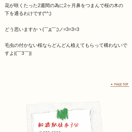
花が咲くたった2週間の為に2ヶ月鼻をつまんで桜の木の
下を通る
わけです(^^;)
どう思いますかヽ(￣д￣;)ノ=3=3=3
毛虫の付かない桜ならどんどん植えてもらって構わないで
すよ|(
￣3￣)|