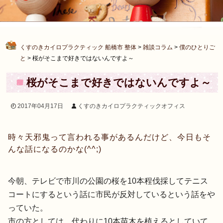
くすのきカイロプラクティック 船橋市 整体
>
雑談コラム
>
僕のひとりご
と
>
桜がそこまで好きではないんですよ～
桜がそこまで好きではないんですよ～
2017年04月17日
くすのきカイロプラクティックオフィス
時々天邪鬼って言われる事があるんだけど、
今日もそ
んな話になるのかな(^^;)
今朝、
テレビで市川の公園の桜を10本程伐採してテニス
コートにすると
いう話に市民が反対しているという話をや
っていた。
市の方としては、
代わりに10本苗木を植えるとしていて