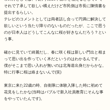
それで了承して欲しい構え
だけど市民側は市長に陳情書を
提出するらしい。
テレビのコメントとしては両者話し合って円満に解決して
欲しいと
いう当たり障りのないものだったが、
ここで思う
のが日本人はどうしてこんなに桜が好きなんだろう？
とい
う事。
確かに見ていて綺麗だし、
春に咲く桜は新しい門出と相ま
って思い出を作っていく木だという
のはわかるんです。
僕がそこまで思い入れが無いのは北海道出身だからかな。
特に行事に桜は絡まないんで(笑)
東京に来た22歳の時、
自衛隊に体験入隊した時に初めて
花見をしたかな(
当時はバブルで新入社員教育にそんな事
をやっていたんです)。