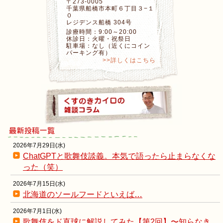
〒273-0005
千葉県船橋市本町６丁目３−１
０
レジデンス船橋 304号
診療時間：9:00～20:00
休診日：火曜・祝祭日
駐車場：なし（近くにコイン
パーキング有）
>>詳しくはこちら
2026年7月29日(水)
ChatGPTと歌舞伎談義。本気で語ったら止まらなくな
った（笑）
2026年7月15日(水)
北海道のソールフードといえば…
2026年7月1日(水)
歌舞伎をド直球に解説してみた【第2回】〜知らなき