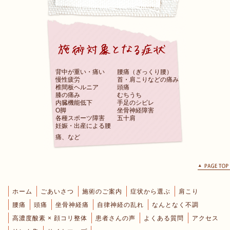
背中が重い・痛い
腰痛（ぎっくり腰）
慢性疲労
首・肩こりなどの痛み
椎間板ヘルニア
頭痛
膝の痛み
むちうち
内臓機能低下
手足のシビレ
O脚
坐骨神経障害
各種スポーツ障害
五十肩
妊娠・出産による腰
痛、など
ホーム
ごあいさつ
施術のご案内
症状から選ぶ
肩こり
腰痛
頭痛
坐骨神経痛
自律神経の乱れ
なんとなく不調
高濃度酸素 × 顔コリ整体
患者さんの声
よくある質問
アクセス