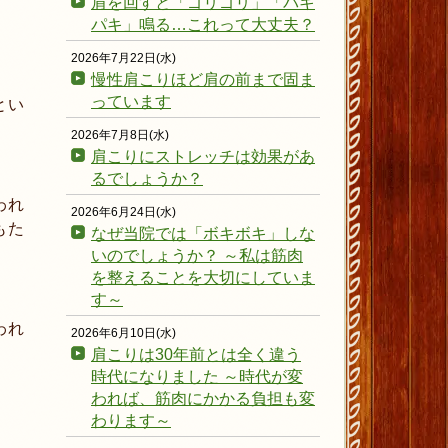
肩を回すと「ゴリゴリ」「パキ
パキ」鳴る…これって大丈夫？
2026年7月22日(水)
慢性肩こりほど肩の前まで固ま
っています
とい
2026年7月8日(水)
肩こりにストレッチは効果があ
るでしょうか？
われ
2026年6月24日(水)
もた
なぜ当院では「ボキボキ」しな
いのでしょうか？ ～私は筋肉
を整えることを大切にしていま
す～
われ
2026年6月10日(水)
肩こりは30年前とは全く違う
時代になりました ～時代が変
われば、筋肉にかかる負担も変
わります～