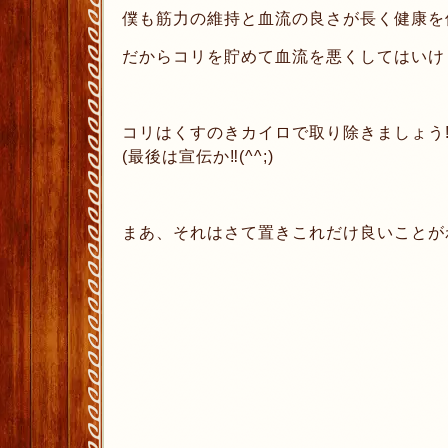
僕も筋力の維持と血流の良さが長く健康を
だからコリを貯めて血流を悪くしてはいけま
コリはくすのきカイロで取り除きましょう‼
(最後は宣伝か‼︎(^^;)
まあ、それはさて置きこれだけ良いことがわ