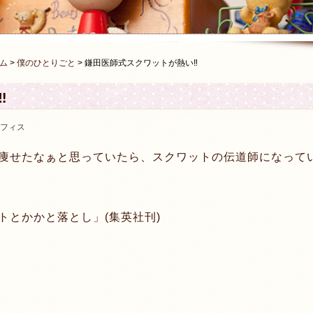
ム
>
僕のひとりごと
>
鎌田医師式スクワットが熱い‼︎
︎
フィス
痩せたなぁと思っていたら、スクワットの伝道師になって
トとかかと落とし」(集英社刊)