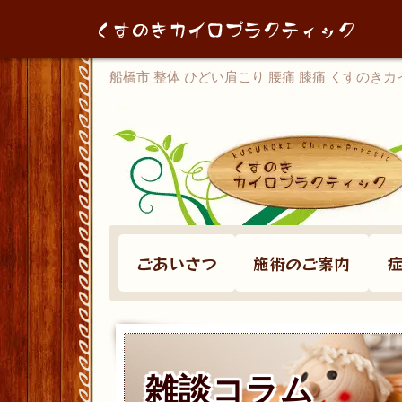
船橋市 整体 ひどい肩こり 腰痛 膝痛 くすのき
ごあいさつ
施術のご案内
雑談コラム