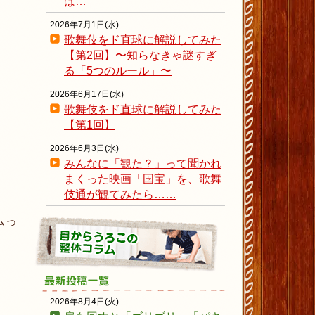
ば…
2026年7月1日(水)
歌舞伎をド直球に解説してみた
【第2回】〜知らなきゃ謎すぎ
る「5つのルール」〜
2026年6月17日(水)
歌舞伎をド直球に解説してみた
【第1回】
2026年6月3日(水)
みんなに「観た？」って聞かれ
まくった映画「国宝」を、歌舞
伎通が観てみたら……
ムっ
2026年8月4日(火)