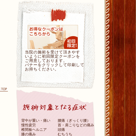
当院の施術を受けて頂きやす
いように初回限定クーポンを
ご用意しております。
バナーをクリックして印刷して
お持ちください。
ページの先頭に戻る
背中が重い・痛い
腰痛（ぎっくり腰）
慢性疲労
首・肩こりなどの痛み
椎間板ヘルニア
頭痛
膝の痛み
むちうち