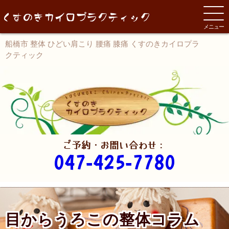
メニュー
船橋市 整体 ひどい肩こり 腰痛 膝痛 くすのきカイロプラ
クティック
ご予約・お問い合わせ：
047-425-7780
目からうろこの整体コラム