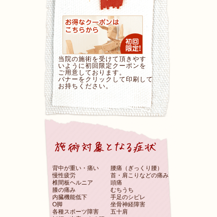
当院の施術を受けて頂きやす
いように初回限定クーポンを
ご用意しております。
バナーをクリックして印刷して
お持ちください。
背中が重い・痛い
腰痛（ぎっくり腰）
慢性疲労
首・肩こりなどの痛み
椎間板ヘルニア
頭痛
膝の痛み
むちうち
内臓機能低下
手足のシビレ
O脚
坐骨神経障害
各種スポーツ障害
五十肩