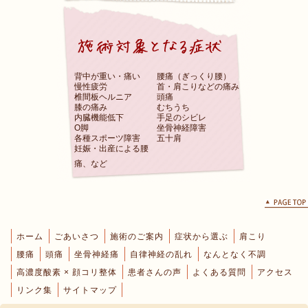
背中が重い・痛い
腰痛（ぎっくり腰）
慢性疲労
首・肩こりなどの痛み
椎間板ヘルニア
頭痛
膝の痛み
むちうち
内臓機能低下
手足のシビレ
O脚
坐骨神経障害
各種スポーツ障害
五十肩
妊娠・出産による腰
痛、など
ホーム
ごあいさつ
施術のご案内
症状から選ぶ
肩こり
腰痛
頭痛
坐骨神経痛
自律神経の乱れ
なんとなく不調
高濃度酸素 × 顔コリ整体
患者さんの声
よくある質問
アクセス
リンク集
サイトマップ