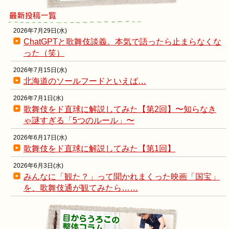
2026年7月29日(水)
ChatGPTと歌舞伎談義。本気で語ったら止まらなくな
った（笑）
2026年7月15日(水)
北海道のソールフードといえば…
2026年7月1日(水)
歌舞伎をド直球に解説してみた【第2回】〜知らなき
ゃ謎すぎる「5つのルール」〜
2026年6月17日(水)
歌舞伎をド直球に解説してみた【第1回】
2026年6月3日(水)
みんなに「観た？」って聞かれまくった映画「国宝」
を、歌舞伎通が観てみたら……