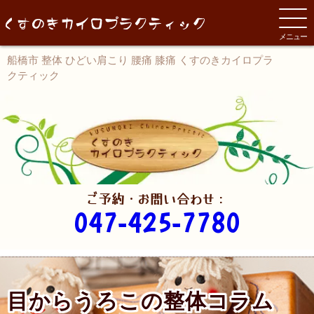
メニュー
船橋市 整体 ひどい肩こり 腰痛 膝痛 くすのきカイロプラ
クティック
ご予約・お問い合わせ：
047-425-7780
目からうろこの整体コラム